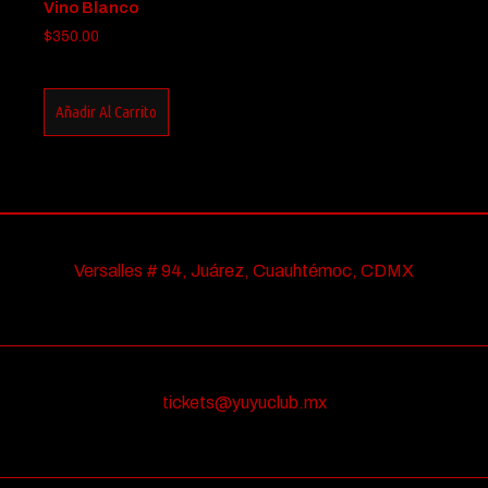
Vino Blanco
$
350.00
Añadir Al Carrito
Versalles # 94, Juárez, Cuauhtémoc, CDMX
tickets@yuyuclub.mx