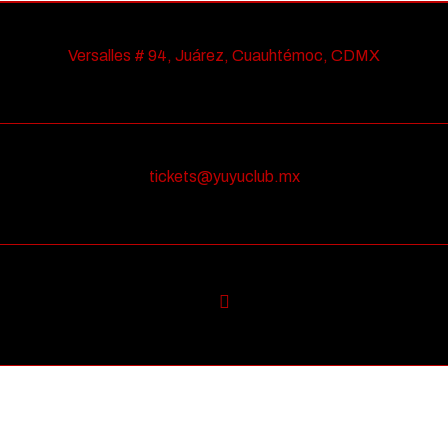
Versalles # 94, Juárez, Cuauhtémoc, CDMX
tickets@yuyuclub.mx