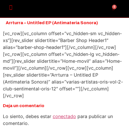
0
Arrturra – Untitled EP (Antimateria Sonora)
[vc_row][vc_column offset=”vc_hidden-sm vc_hidden-
xs”][rev_slider slidertitle=”Barber Shop Header1″
alias=”barber-shop-header1″][/vc_column][/vc_row]
[vc_row][vc_column offset=”vc_hidden-lg vc_hidden-
md”][rev_slider slidertitle=”Home-movil” alias=”Home-
movil”][/vc_column][/vc_row][vc_row][vc_column]
[rev_slider slidertitle=”Arrturra – Untitled EP
(Antimateria Sonora)” alias=”varias-artistas-oris-vol-2-
club-sentimental-oris-12″ offset=””][/vc_column]
[/vc_row]
Deja un comentario
Lo siento, debes estar
conectado
para publicar un
comentario.