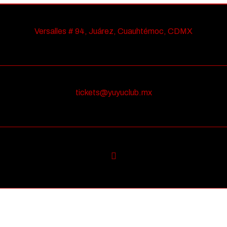
Versalles # 94, Juárez, Cuauhtémoc, CDMX
tickets@yuyuclub.mx