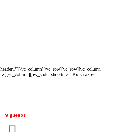
op-header1″][/vc_column][/vc_row][vc_row][vc_column
w][vc_column][rev_slider slidertitle=”Korsssakov –
Síguenos