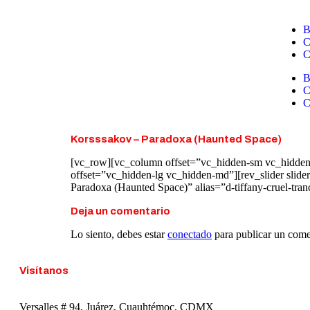
B
C
C
B
C
C
Korsssakov – Paradoxa (Haunted Space)
[vc_row][vc_column offset=”vc_hidden-sm vc_hidden-
offset=”vc_hidden-lg vc_hidden-md”][rev_slider slid
Paradoxa (Haunted Space)” alias=”d-tiffany-cruel-tran
Deja un comentario
Lo siento, debes estar
conectado
para publicar un come
Visítanos
Versalles # 94, Juárez, Cuauhtémoc, CDMX