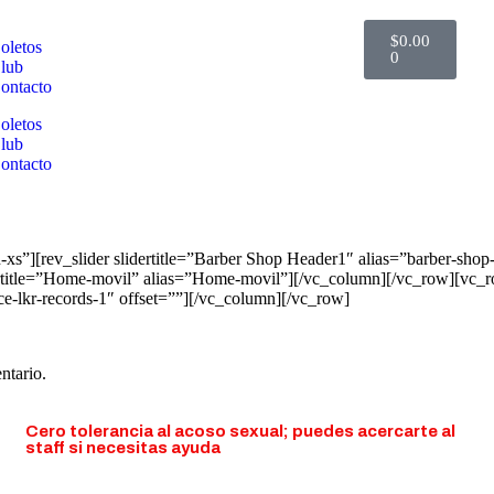
$
0.00
oletos
0
lub
ontacto
oletos
lub
ontacto
xs”][rev_slider slidertitle=”Barber Shop Header1″ alias=”barber-sh
ertitle=”Home-movil” alias=”Home-movil”][/vc_column][/vc_row][vc_ro
ce-lkr-records-1″ offset=””][/vc_column][/vc_row]
ntario.
Cero tolerancia al acoso sexual; puedes acercarte al
staff si necesitas ayuda