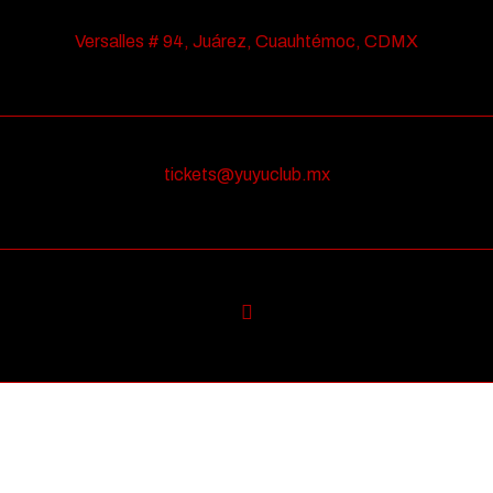
Versalles # 94, Juárez, Cuauhtémoc, CDMX
tickets@yuyuclub.mx