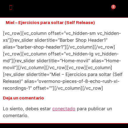
0
Miel – Ejercicios para soltar (Self Release)
[vc_row][vc_column offset=”vc_hidden-sm vc_hidden-
xs”][rev_slider slidertitle=”Barber Shop Header1″
alias=”barber-shop-header1″][/vc_column][/vc_row]
[vc_row][vc_column offset=”vc_hidden-lg vc_hidden-
md”][rev_slider slidertitle=”Home-movil” alias=”Home-
movil”][/vc_column][/vc_row][vc_row][vc_column]
[rev_slider slidertitle=”Miel – Ejercicios para soltar (Self
Release)” alias=”overmono-pieces-of-8-echo-rush-xl-
recordings-1″ offset=””][/vc_column][/vc_row]
Deja un comentario
Lo siento, debes estar
conectado
para publicar un
comentario.