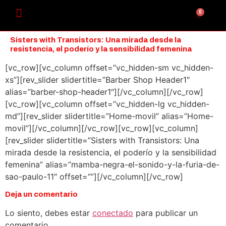
0
Sisters with Transistors: Una mirada desde la
resistencia, el poderío y la sensibilidad femenina
[vc_row][vc_column offset=”vc_hidden-sm vc_hidden-
xs”][rev_slider slidertitle=”Barber Shop Header1″
alias=”barber-shop-header1″][/vc_column][/vc_row]
[vc_row][vc_column offset=”vc_hidden-lg vc_hidden-
md”][rev_slider slidertitle=”Home-movil” alias=”Home-
movil”][/vc_column][/vc_row][vc_row][vc_column]
[rev_slider slidertitle=”Sisters with Transistors: Una
mirada desde la resistencia, el poderío y la sensibilidad
femenina” alias=”mamba-negra-el-sonido-y-la-furia-de-
sao-paulo-11″ offset=””][/vc_column][/vc_row]
Deja un comentario
Lo siento, debes estar
conectado
para publicar un
comentario.