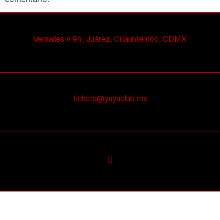
Versalles # 94, Juárez, Cuauhtémoc, CDMX
tickets@yuyuclub.mx