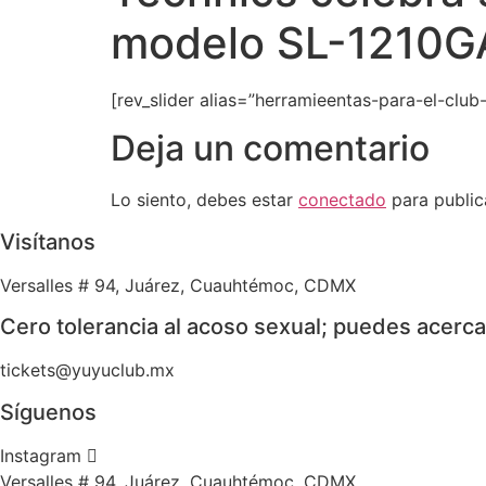
modelo SL-1210G
[rev_slider alias=”herramieentas-para-el-club-1
Deja un comentario
Lo siento, debes estar
conectado
para public
Visítanos
Versalles # 94, Juárez, Cuauhtémoc, CDMX
Cero tolerancia al acoso sexual; puedes acercar
tickets@yuyuclub.mx
Síguenos
Instagram
Versalles # 94, Juárez, Cuauhtémoc, CDMX