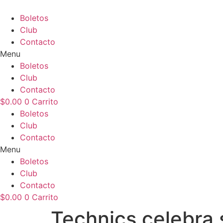
Ir
al
Boletos
contenido
Club
Contacto
Menu
Boletos
Club
Contacto
$
0.00
0
Carrito
Boletos
Club
Contacto
Menu
Boletos
Club
Contacto
$
0.00
0
Carrito
Technics celebra 