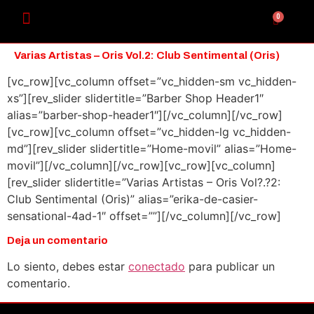
0
Varias Artistas – Oris Vol​.​2: Club Sentimental (Oris)
[vc_row][vc_column offset=”vc_hidden-sm vc_hidden-
xs”][rev_slider slidertitle=”Barber Shop Header1″
alias=”barber-shop-header1″][/vc_column][/vc_row]
[vc_row][vc_column offset=”vc_hidden-lg vc_hidden-
md”][rev_slider slidertitle=”Home-movil” alias=”Home-
movil”][/vc_column][/vc_row][vc_row][vc_column]
[rev_slider slidertitle=”Varias Artistas – Oris Vol?.?2:
Club Sentimental (Oris)” alias=”erika-de-casier-
sensational-4ad-1″ offset=””][/vc_column][/vc_row]
Deja un comentario
Lo siento, debes estar
conectado
para publicar un
comentario.