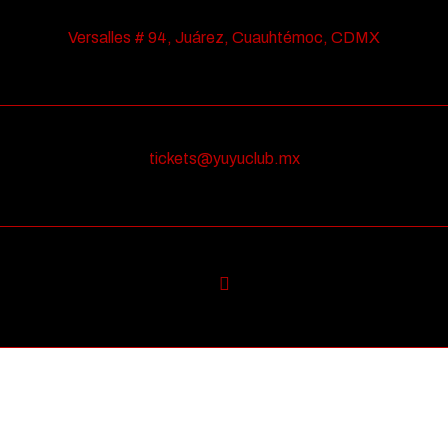
Versalles # 94, Juárez, Cuauhtémoc, CDMX
tickets@yuyuclub.mx