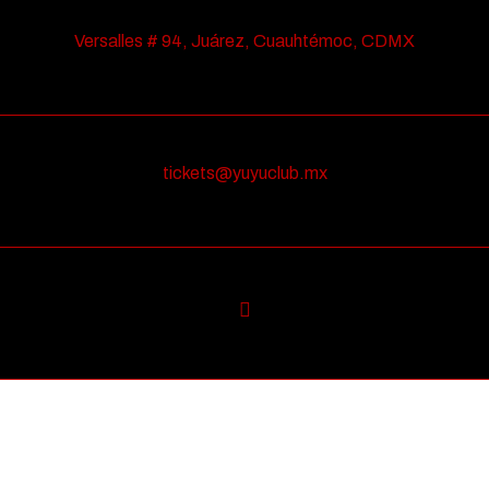
Versalles # 94, Juárez, Cuauhtémoc, CDMX
tickets@yuyuclub.mx