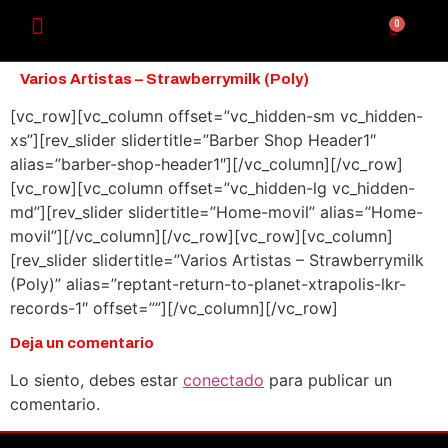
0
Varios Artistas – Strawberrymilk (Poly)
[vc_row][vc_column offset=”vc_hidden-sm vc_hidden-
xs”][rev_slider slidertitle=”Barber Shop Header1″
alias=”barber-shop-header1″][/vc_column][/vc_row]
[vc_row][vc_column offset=”vc_hidden-lg vc_hidden-
md”][rev_slider slidertitle=”Home-movil” alias=”Home-
movil”][/vc_column][/vc_row][vc_row][vc_column]
[rev_slider slidertitle=”Varios Artistas – Strawberrymilk
(Poly)” alias=”reptant-return-to-planet-xtrapolis-lkr-
records-1″ offset=””][/vc_column][/vc_row]
Deja un comentario
Lo siento, debes estar
conectado
para publicar un
comentario.