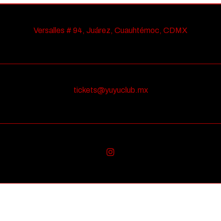
Versalles # 94, Juárez, Cuauhtémoc, CDMX
tickets@yuyuclub.mx