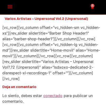
0
Varios Artistas – Unpersonal Vol​.​2 (Unpersonal)
[vc_row][vc_column offset=”vc_hidden-sm vc_hidden-
xs”][rev_slider slidertitle=”Barber Shop Header1″
alias=”barber-shop-header1″][/vc_column][/vc_row]
[vc_row][vc_column offset=”vc_hidden-lg vc_hidden-
md”][rev_slider slidertitle=”Home-movil” alias=”Home-
movil”][/vc_column][/vc_row][vc_row][vc_column]
[rev_slider slidertitle=”Varios Artistas – Unpersonal
Vol?.?2 (Unpersonal)” alias=”lsdxoxo-dedicated-2-
disrespect-xl-recordings-1″ offset=””][/vc_column]
[/vc_row]
Deja un comentario
Lo siento, debes estar
conectado
para publicar un
comentario.