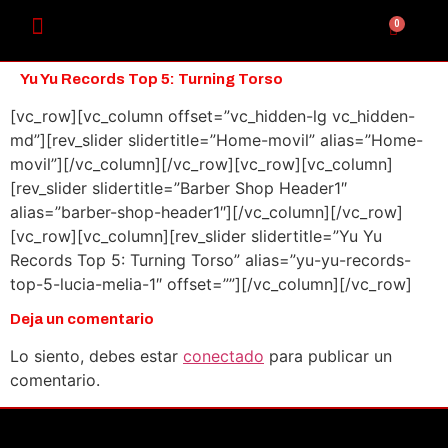
0
Yu Yu Records Top 5: Turning Torso
[vc_row][vc_column offset=”vc_hidden-lg vc_hidden-
md”][rev_slider slidertitle=”Home-movil” alias=”Home-
movil”][/vc_column][/vc_row][vc_row][vc_column]
[rev_slider slidertitle=”Barber Shop Header1″
alias=”barber-shop-header1″][/vc_column][/vc_row]
[vc_row][vc_column][rev_slider slidertitle=”Yu Yu
Records Top 5: Turning Torso” alias=”yu-yu-records-
top-5-lucia-melia-1″ offset=””][/vc_column][/vc_row]
Deja un comentario
Lo siento, debes estar
conectado
para publicar un
comentario.