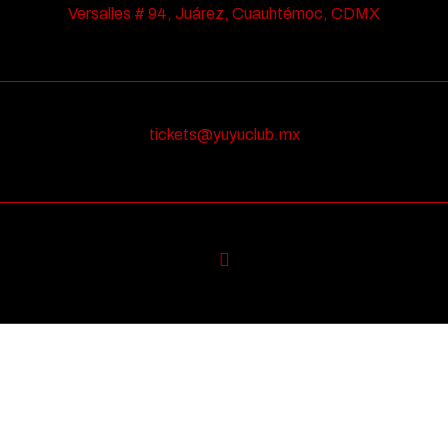
Versalles # 94, Juárez, Cuauhtémoc, CDMX
tickets@yuyuclub.mx